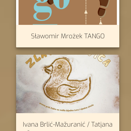
Sławomir Mrożek TANGO
Ivana Brlić-Mažuranić / Tatjana