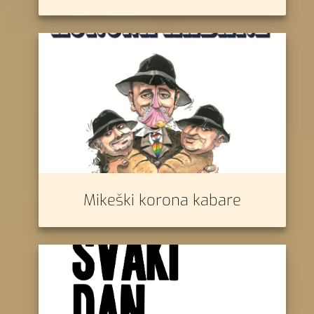
Mikeški korona kabare