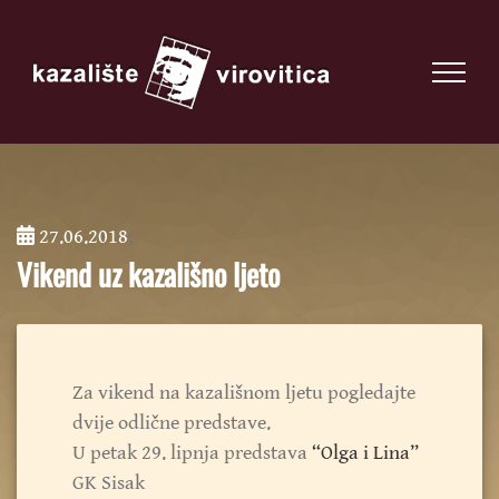
27.06.2018
;
Vikend uz kazališno ljeto
Za vikend na kazališnom ljetu pogledajte
dvije odlične predstave.
U petak 29. lipnja predstava
“Olga i Lina”
GK Sisak