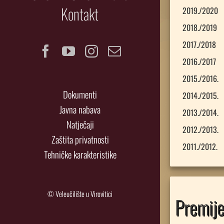
Kontakt
2019./2020
2018./2019
2017./2018
Facebook
YouTube
Instagram
Email
2016./2017
2015./2016.
Dokumenti
2014./2015.
Javna nabava
2013./2014.
Natječaji
2012./2013.
Zaštita privatnosti
2011./2012.
Tehničke karakteristike
© Veleučilište u Virovitici
Premije