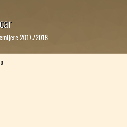
oar
emijere 2017./2018
na