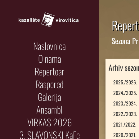
Repert
Sezona Pr
Naslovnica
O nama
Arhiv sezo
Repertoar
Raspored
2025./2026.
2024./2025.
Galerija
2023./2024.
Ansambl
2022./2023.
VIRKAS 2026
2021./2022.
3. SLAVONSKI KaFe
2020./2021.