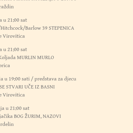
raždin
a u 21:00 sat
Hitchcock/Barlow 39 STEPENICA
e Virovitica
a u 21:00 sat
 Koljada MURLIN MURLO
orica
ja u 19:00 sati / predstava za djecu
E STVARI UČE IZ BASNI
e Virovitica
nja u 21:00 sat
ijačika BOG ŽURIM, NAZOVI
rdelin