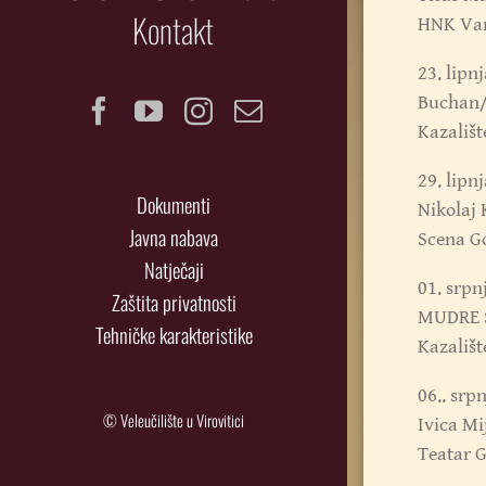
Kontakt
HNK Va
23. lipnj
Buchan/
Facebook
YouTube
Instagram
Email
Kazališt
29. lipnj
Dokumenti
Nikolaj
Javna nabava
Scena G
Natječaji
01. srpn
Zaštita privatnosti
MUDRE S
Tehničke karakteristike
Kazališt
06.. srp
© Veleučilište u Virovitici
Ivica M
Teatar G