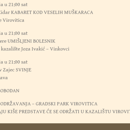
ja u 21:00 sat
 Zidar KABARET KOD VESELIH MUŠKARACA
e Virovitica
ja u 21:00 sat
liere UMIŠLJENI BOLESNIK
kazalište Joza Ivakić – Vinkovci
ja u 21:00 sat
v Zajec SVINJE
ava
LOBODAN
 ODRŽAVANJA – GRADSKI PARK VIROVITICA
JU KIŠE PREDSTAVE ĆE SE ODRŽATI U KAZALIŠTU VIROVI