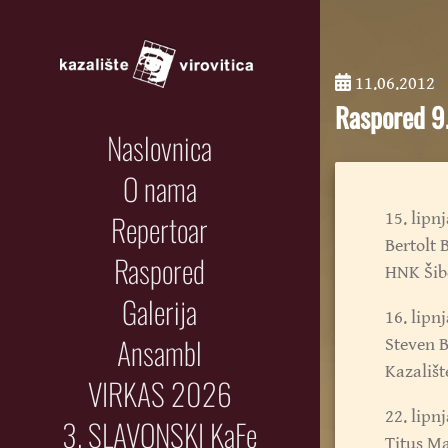
11.06.2012
;
Raspored 9.
Naslovnica
O nama
Repertoar
15. lipnj
Bertolt
Raspored
HNK Šib
Galerija
16. lipnj
Ansambl
Steven 
Kazališt
VIRKAS 2026
22. lipnj
3. SLAVONSKI KaFe
Titus M