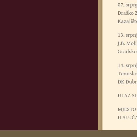
07. srpn
Draško
Kazališt
13. srpn
J.B. Mo
Gradsko 
14. srpn
Tomisla
DK Dubr
ULAZ S
MJESTO
U SLUČA