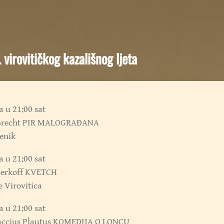
 virovitičkog kazališnog ljeta
a u 21:00 sat
 Brecht PIR MALOGRAĐANA
enik
a u 21:00 sat
Berkoff KVETCH
e Virovitica
a u 21:00 sat
accius Plautus KOMEDIJA O LONCU