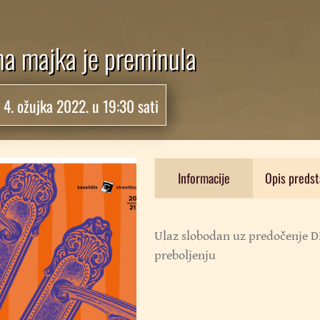
a majka je preminula
:
4. ožujka 2022. u 19:30 sati
Informacije
Opis predst
Ulaz slobodan uz predočenje D
preboljenju