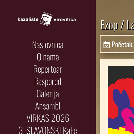
Ezop / L
Naslovnica
Početak
O nama
Repertoar
Raspored
Galerija
Ansambl
VIRKAS 2026
3. SLAVONSKI KaFe