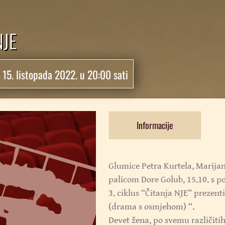
NJE
:
15. listopada 2022. u 20:00 sati
Informacije
Glumice Petra Kurtela, Marija
palicom Dore Golub, 15.10. s po
3. ciklus “Čitanja NJE” prezen
(drama s osmjehom) “.
Devet žena, po svemu različiti