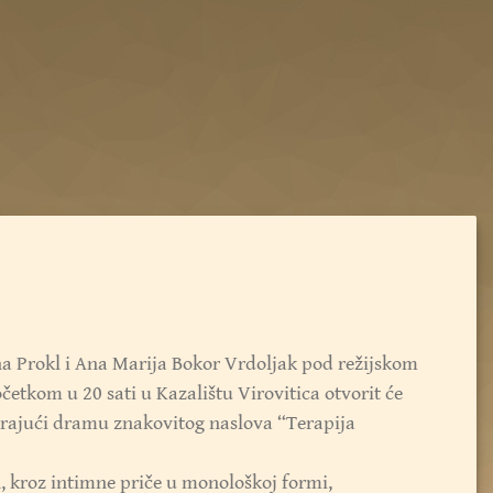
na Prokl i Ana Marija Bokor Vrdoljak pod režijskom
četkom u 20 sati u Kazalištu Virovitica otvorit će
tirajući dramu znakovitog naslova “Terapija
h, kroz intimne priče u monološkoj formi,