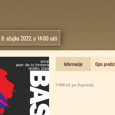
:
8. ožujka 2022. u 14:00 sati
Informacije
Opis predst
VIRKAS po županiji.