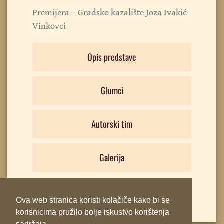
Premijera – Gradsko kazalište Joza Ivakić
Vinkovci
Opis predstave
Glumci
Autorski tim
Galerija
Ova web stranica koristi kolačiče kako bi se
korisnicima pružilo bolje iskustvo korištenja