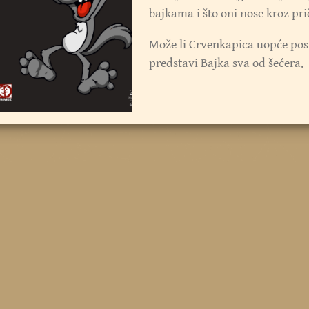
bajkama i što oni nose kroz pri
Može li Crvenkapica uopće post
predstavi Bajka sva od šećera.