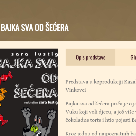
g BAJKA SVA OD ŠEĆERA
Opis predstave
Gl
Predstava u koprodukciji Kazali
Vinkovci
Bajka sva od šećera priča je o
Vuku koji voli djecu, a još više 
čokoladne torte i htio pojesti 
Kroz jednu od najpoznatijih b