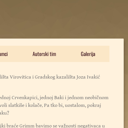
umci
Autorski tim
Galerija
šta Virovitica i Gradskog kazališta Joza Ivakić
 jednoj Crvenkapici, jednoj Baki i jednom neobičnom
voli slatkiše i kolače. Pa tko bi, uostalom, pokraj
Baku?
ajki braće Grimm bavimo se važnosti negativaca u