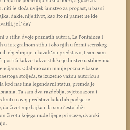
: u njoj ne pobjeđuju nužno dobri, a gube zli.
, niti je zloća uvijek jamstvo za propast, u basni
jka, dakle, nije život, kao što ni pamet ne ide
atili, je l’ da?
i u stihu dvoje poznatih autora, La Fontainea i
ih u integralnom stihu i oko njih u formi scenskog
ji ih objedinjuje u kazališnu predstavu. I sam sam
i postići kakvo-takvo stilsko jedinstvo u stihovima
rvencijama. Odabrao sam manje poznate basne
aestoga stoljeća, te izuzetno važnu autoricu s
ja kod nas ima legendarni status, premda je
snama. Ta sam dva razdoblja, svjetonazora i
diniti u ovoj predstavi kako bih podsjetio
, da život nije bajka i da smo često bliži
om životu kojega nude lijepe princeze, dvorski
nju.