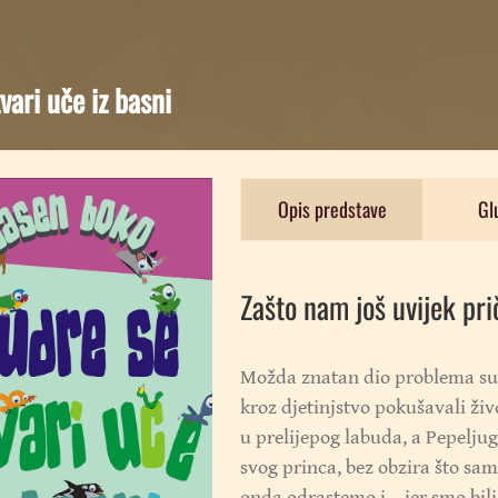
vari uče iz basni
Opis predstave
Gl
Zašto nam još uvijek pri
Možda znatan dio problema suv
kroz djetinjstvo pokušavali živo
u prelijepog labuda, a Pepeljug
svog princa, bez obzira što sami
onda odrastemo i – jer smo bil