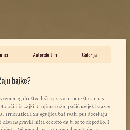
umci
Autorski tim
Galerija
čaju bajke?
remenog društva leži upravo u tome što su nas
tu učiti iz bajki. U njima ružni pačić uvijek izraste
a, Trnoružica i Snjeguljica baš svaki put dočekaju
 nisu napravili ništa osobito da bi se to dogodilo. I
i dobri – čekamo da se to i nama dogodi, da se