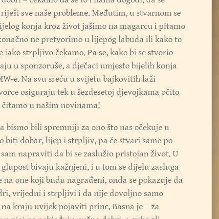
i riješi sve naše probleme. Međutim, u stvarnom se
ijelog konja kroz život jašimo na magarcu i pitamo
e konačno ne pretvorimo u lijepog labuda ili kako to
 iako strpljivo čekamo. Pa se, kako bi se stvorio
raju u sponzoruše, a dječaci umjesto bijelih konja
-e. Na svu sreću u svijetu bajkovitih laži
vorce osiguraju tek u šezdesetoj djevojkama očito
 čitamo u našim novinama!
a bismo bili spremniji za ono što nas očekuje u
o biti dobar, lijep i strpljiv, pa će stvari same po
i sam napraviti da bi se zaslužio pristojan život. U
 glupost bivaju kažnjeni, i u tom se dijelu zasluga
đe na one koji budu nagrađeni, onda se pokazuje da
, vrijedni i strpljivi i da nije dovoljno samo
 na kraju uvijek pojaviti princ. Basna je – za