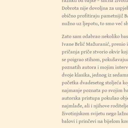
razliku od bajke – slična životu
Dobrota nije dovoljna za uspjeh
obično profitiraju pametniji! Ba
nužno uz ljepotu, to smo već shv
Zato sam odabrao nekoliko basn
Ivane Brlić Mažuranić, prenio 
pričanja priče stvorio okvir ko
se poigrao stihom, pokušavajuć
poznatih autora i mojim inte
dvoje klasika, jednog iz sedamn
početka dvadesetog stoljeća ko
najmanje poznata po svojim ba
autorska pristupa pokušao obje
najmlađe, ali i njihove roditelje
životinjskom svijetu nego lažn
balovi i prinčevi na bijelom ko