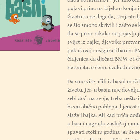
pojavi princ na bijelom konju 
životu to ne događa. Umjesto b
se što smo to skrivili i zašto s
da se princ nikako ne pojavljuje
svijet iz bajke, djevojke pretva
pokušavaju osigurati barem BMW
činjenica da dječaci BMW-e i d
ne smeta, o čemu svakodnevno
Da smo više učili iz basni možd
životu. Jer, u basni nije dovoljn
sebi doći na svoje, treba nešto 
basni obično pohlepa, lijenost i
slaže i bajka. Ali kad priča do
u basni nagradu zaslužuju mudri
spavati stotinu godina jer će se