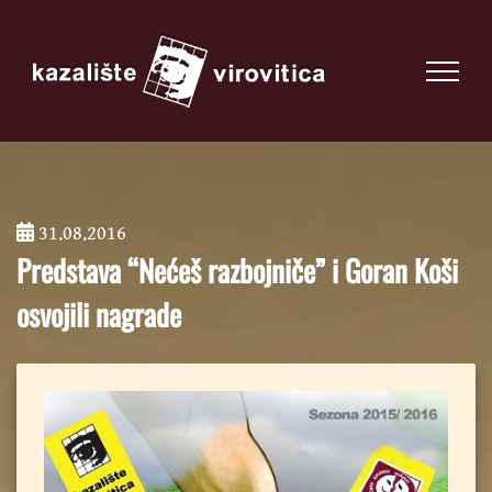
31.08.2016
;
Predstava “Nećeš razbojniče” i Goran Koši
osvojili nagrade