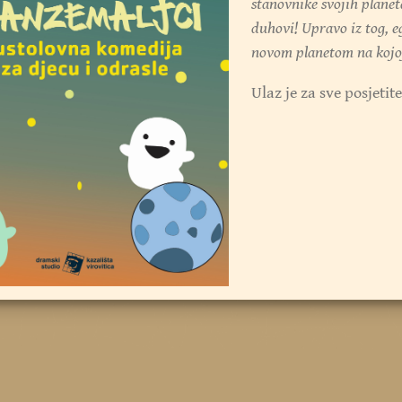
stanovnike svojih planet
duhovi! Upravo iz tog, e
novom planetom na kojoj
Ulaz je za sve posjetit