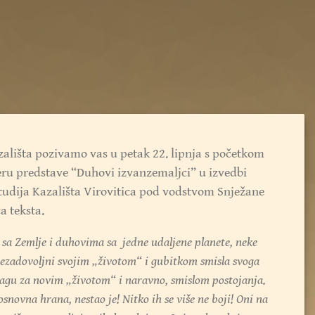
azališta pozivamo vas u petak 22. lipnja s početkom
jeru predstave “Duhovi izvanzemaljci” u izvedbi
udija Kazališta Virovitica pod vodstvom Snježane
ca teksta.
 sa Zemlje i duhovima sa jedne udaljene planete, neke
 nezadovoljni svojim „životom“ i gubitkom smisla svoga
ragu za novim „životom“ i naravno, smislom postojanja.
snovna hrana, nestao je! Nitko ih se više ne boji! Oni na