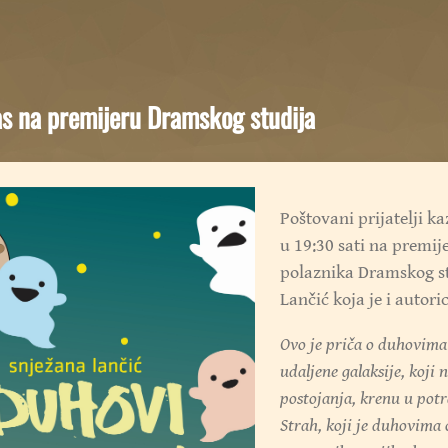
s na premijeru Dramskog studija
Poštovani prijatelji k
u 19:30 sati na premi
polaznika Dramskog st
Lančić koja je i autori
Ovo je priča o duhovima
udaljene galaksije, koji
postojanja, krenu u pot
Strah, koji je duhovima o