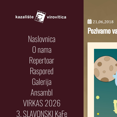
21.06.2018
;
Pozivamo va
Naslovnica
O nama
Repertoar
Raspored
Galerija
Ansambl
VIRKAS 2026
3. SLAVONSKI KaFe