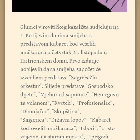
Glumci virovitičkog kazališta sudjeluju na
1. Bobijevim danima smijeha s
predstavom Kabaret kod veselih
muškaraca u četvrtak 25. listopada u
Histrionskom domu. Prvo izdanje
Bobijevih dana smijeha započet će
izvedbom predstave ˝Zagrebački
orkestar˝. Slijede predstave ˝Gospodsko
dijete˝, ˝Mjehur od sapunice˝, ˝Hercegovci
za volanom˝, ˝Kvetch˝, ˝Profesionalac˝,
˝Dimnjačar˝, ˝Skupština˝,
˝Singerica˝, ˝Državni lopov˝, ˝Kabaret
kod veselih muškaraca˝, ˝Izbori˝, ˝U isto
vrijeme, na starom mjestu˝. U prigodi