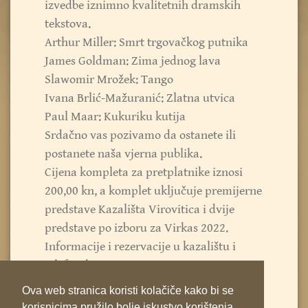
izvedbe iznimno kvalitetnih dramskih
tekstova.
Arthur Miller: Smrt trgovačkog putnika
James Goldman: Zima jednog lava
Slawomir Mrožek: Tango
Ivana Brlić-Mažuranić: Zlatna utvica
Paul Maar: Kukuriku kutija
Srdačno vas pozivamo da ostanete ili
postanete naša vjerna publika.
Cijena kompleta za pretplatnike iznosi
200,00 kn, a komplet uključuje premijerne
predstave Kazališta Virovitica i dvije
predstave po izboru za Virkas 2022.
Informacije i rezervacije u kazalištu i
telefonski na 721-330
PONEDJELJAK – PETAK 9:00 h-13:00 h
Ova web stranica koristi kolačiče kako bi se
korisnicima pružilo bolje iskustvo korištenja