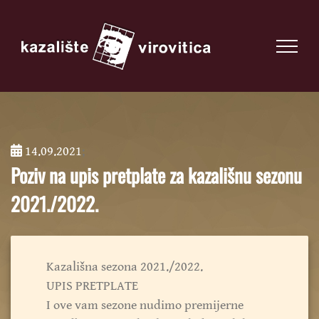
14.09.2021
;
Poziv na upis pretplate za kazališnu sezonu
2021./2022.
Kazališna sezona 2021./2022.
UPIS PRETPLATE
I ove vam sezone nudimo premijerne