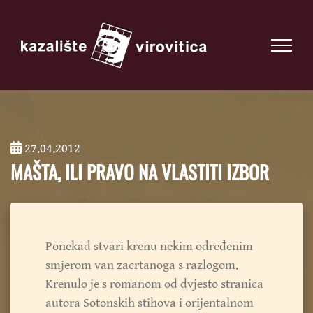
27.04.2012
;
MAŠTA, ILI PRAVO NA VLASTITI IZBOR
Ponekad stvari krenu nekim određenim
smjerom van zacrtanoga s razlogom.
Krenulo je s romanom od dvjesto stranica
autora Sotonskih stihova i orijentalnom