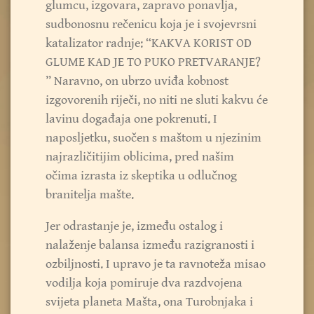
glumcu, izgovara, zapravo ponavlja,
sudbonosnu rečenicu koja je i svojevrsni
katalizator radnje: “KAKVA KORIST OD
GLUME KAD JE TO PUKO PRETVARANJE?
” Naravno, on ubrzo uviđa kobnost
izgovorenih riječi, no niti ne sluti kakvu će
lavinu događaja one pokrenuti. I
naposljetku, suočen s maštom u njezinim
najrazličitijim oblicima, pred našim
očima izrasta iz skeptika u odlučnog
branitelja mašte.
Jer odrastanje je, između ostalog i
nalaženje balansa između razigranosti i
ozbiljnosti. I upravo je ta ravnoteža misao
vodilja koja pomiruje dva razdvojena
svijeta planeta Mašta, ona Turobnjaka i