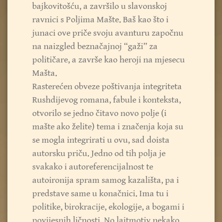
bajkovitošću, a završilo u slavonskoj
ravnici s Poljima Mašte. Baš kao što i
junaci ove priče svoju avanturu započnu
na naizgled beznačajnoj “gaži” za
političare, a završe kao heroji na mjesecu
Mašta.
Rasterećen obveze poštivanja integriteta
Rushdijevog romana, fabule i konteksta,
otvorilo se jedno čitavo novo polje (i
mašte ako želite) tema i značenja koja su
se mogla integrirati u ovu, sad doista
autorsku priču. Jedno od tih polja je
svakako i autoreferencijalnost te
autoironija spram samog kazališta, pa i
predstave same u konačnici. Ima tu i
politike, birokracije, ekologije, a bogami i
povijesnih ličnosti. No lajtmotiv nekako