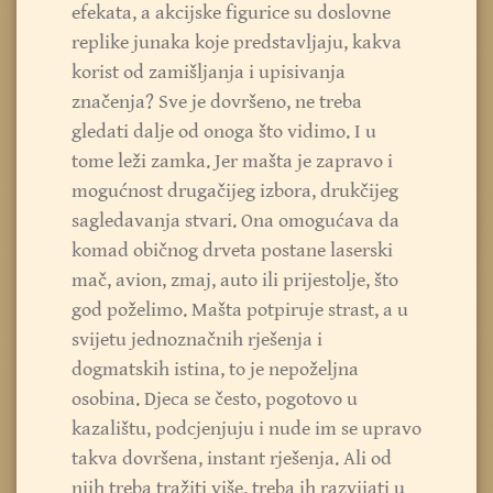
efekata, a akcijske figurice su doslovne
replike junaka koje predstavljaju, kakva
korist od zamišljanja i upisivanja
značenja? Sve je dovršeno, ne treba
gledati dalje od onoga što vidimo. I u
tome leži zamka. Jer mašta je zapravo i
mogućnost drugačijeg izbora, drukčijeg
sagledavanja stvari. Ona omogućava da
komad običnog drveta postane laserski
mač, avion, zmaj, auto ili prijestolje, što
god poželimo. Mašta potpiruje strast, a u
svijetu jednoznačnih rješenja i
dogmatskih istina, to je nepoželjna
osobina. Djeca se često, pogotovo u
kazalištu, podcjenjuju i nude im se upravo
takva dovršena, instant rješenja. Ali od
njih treba tražiti više, treba ih razvijati u