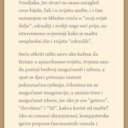
Veseljaka. Jer stvari su samo naizgled
crno-bijele, čak i u svijetu mašte, i s tim
saznanjem se Mladen vraća u “ovaj svijet
dolje”, odrasliji i zreliji nego noć prije, no
istovremeno uvjereniji kako je mašta
neophodni dio i svijeta “odraslih”.
Neću otkriti ništa novo ako kažem da
živimo u apsurdnome svijetu. Svjesni smo
da postoji bezbroj mogućnosti i izbora, a
opet se djeci poturaju instant
jednoznačna rješenja. Oduzima im se
mogućnost imaginacije, a samim time i
mogućnost izbora. Jer ako je sve “gotovo”,
“dovršeno” i “3D”, kakva korist od mašte?
Ako su romani ekranizirani, kompjuterske
igrice prepune fascinantnih vizuala i