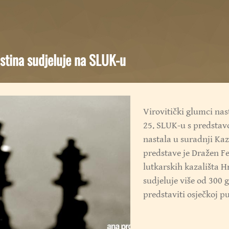
stina sudjeluje na SLUK-u
Virovitički glumci nas
25. SLUK-u s predsta
nastala u suradnji Kaza
predstave je Dražen Fe
lutkarskih kazališta H
sudjeluje više od 300 
predstaviti osječkoj pu