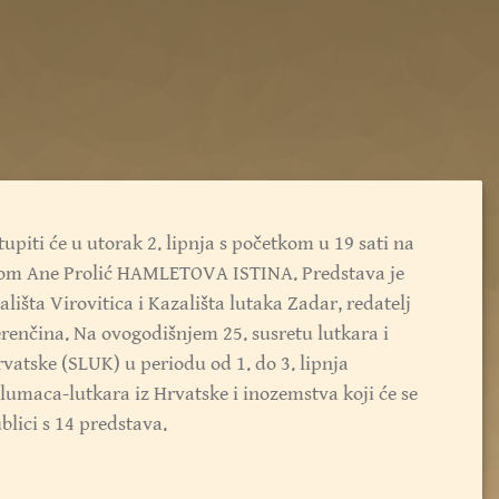
tupiti će u utorak 2. lipnja s početkom u 19 sati na
vom Ane Prolić HAMLETOVA ISTINA. Predstava je
lišta Virovitica i Kazališta lutaka Zadar, redatelj
renčina. Na ovogodišnjem 25. susretu lutkara i
rvatske (SLUK) u periodu od 1. do 3. lipnja
glumaca-lutkara iz Hrvatske i inozemstva koji će se
blici s 14 predstava.