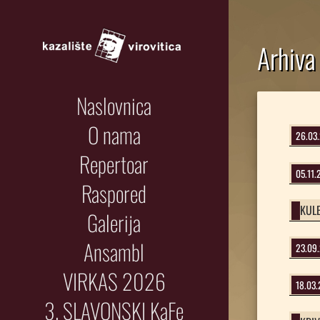
Arhiva 
Naslovnica
O nama
26.03
Repertoar
05.11.
Raspored
KUL
Galerija
Ansambl
23.09
VIRKAS 2026
18.03
3. SLAVONSKI KaFe