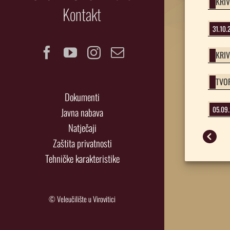
KRIV
Kontakt
31.10
Facebook
YouTube
Instagram
Email
KRIV
TVO
Dokumenti
05.09
Javna nabava
Natječaji
Zaštita privatnosti
Tehničke karakteristike
© Veleučilište u Virovitici