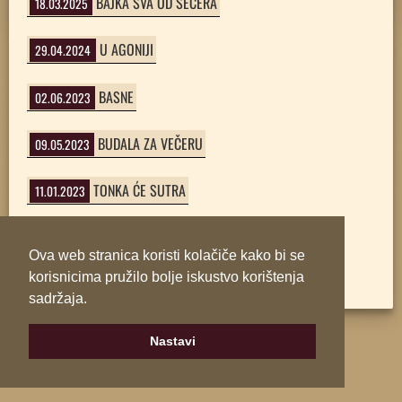
BAJKA SVA OD ŠEĆERA
18.03.2025
U AGONIJI
29.04.2024
BASNE
02.06.2023
BUDALA ZA VEČERU
09.05.2023
TONKA ĆE SUTRA
11.01.2023
Maja Pelević NEVIDLJIVA
15.03.2018
Ova web stranica koristi kolačiče kako bi se
korisnicima pružilo bolje iskustvo korištenja
sadržaja.
Nastavi