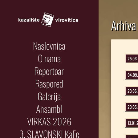
Arhiva 
Naslovnica
O nama
25.06
Repertoar
04.09
Raspored
23.06
Galerija
Ansambl
23.05
VIRKAS 2026
13.01.
3. SLAVONSKI KaFe