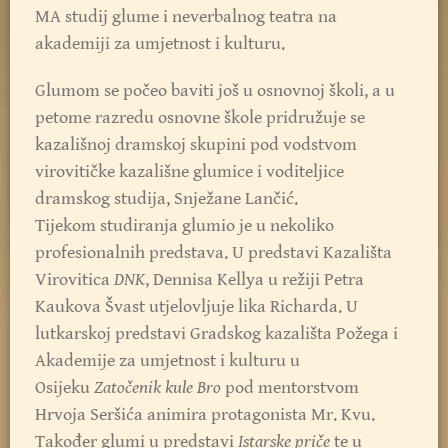
MA studij glume i neverbalnog teatra na
akademiji za umjetnost i kulturu.
Glumom se počeo baviti još u osnovnoj školi, a u
petome razredu osnovne škole pridružuje se
kazališnoj dramskoj skupini pod vodstvom
virovitičke kazališne glumice i voditeljice
dramskog studija, Snježane Lančić.
Tijekom studiranja glumio je u nekoliko
profesionalnih predstava. U predstavi Kazališta
Virovitica
DNK
, Dennisa Kellya u režiji Petra
Kaukova Švast utjelovljuje lika Richarda. U
lutkarskoj predstavi Gradskog kazališta Požega i
Akademije za umjetnost i kulturu u
Osijeku
Zatočenik kule Bro
pod mentorstvom
Hrvoja Seršića animira protagonista Mr. Kvu.
Također glumi u predstavi
Istarske priče
te u