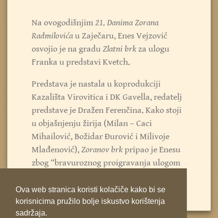
Na ovogodišnjim
21. Danima Zorana
Radmilovića
u Zaječaru, Enes Vejzović
osvojio je na gradu
Zlatni brk
za ulogu
Franka u predstavi Kvetch.
Predstava je nastala u koprodukciji
Kazališta Virovitica i DK Gavella, redatelj
predstave je Dražen Ferenčina. Kako stoji
u objašnjenju žirija (
Milan – Caci
Mihailović
,
Božidar Đurović
i
Milivoje
Mlađenović
),
Zoranov brk
pripao je Enesu
zbog “bravuroznog proigravanja ulogom
Franka”.
Ova web stranica koristi kolačiče kako bi se
korisnicima pružilo bolje iskustvo korištenja
sadržaja.