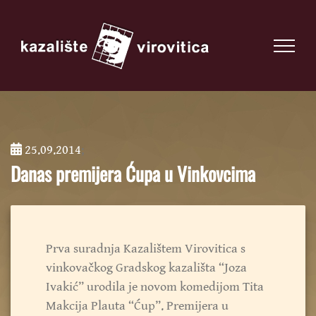
25.09.2014
;
Danas premijera Ćupa u Vinkovcima
Prva suradnja Kazalištem Virovitica s
vinkovačkog Gradskog kazališta “Joza
Ivakić” urodila je novom komedijom Tita
Makcija Plauta “Ćup”. Premijera u