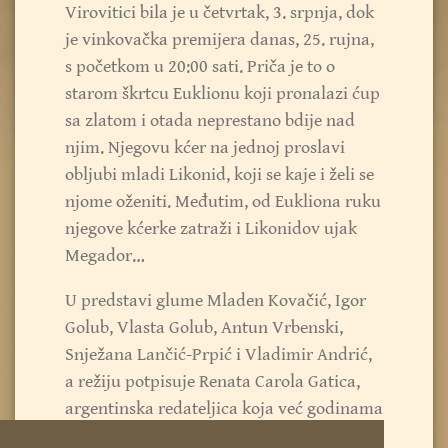
Virovitici bila je u četvrtak, 3. srpnja, dok
je vinkovačka premijera danas, 25. rujna,
s početkom u 20:00 sati. Priča je to o
starom škrtcu Euklionu koji pronalazi ćup
sa zlatom i otada neprestano bdije nad
njim. Njegovu kćer na jednoj proslavi
obljubi mladi Likonid, koji se kaje i želi se
njome oženiti. Međutim, od Eukliona ruku
njegove kćerke zatraži i Likonidov ujak
Megador…
U predstavi glume Mladen Kovačić, Igor
Golub, Vlasta Golub, Antun Vrbenski,
Snježana Lančić-Prpić i Vladimir Andrić,
a režiju potpisuje Renata Carola Gatica,
argentinska redateljica koja već godinama
živi u Hrvatskoj.