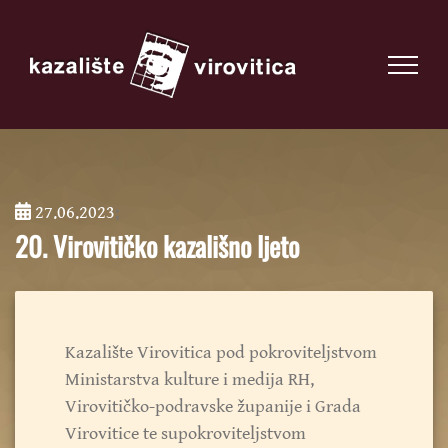
27.06.2023
;
20. Virovitičko kazališno ljeto
Kazalište Virovitica pod pokroviteljstvom
Ministarstva kulture i medija RH,
Virovitičko-podravske županije i Grada
Virovitice te supokroviteljstvom