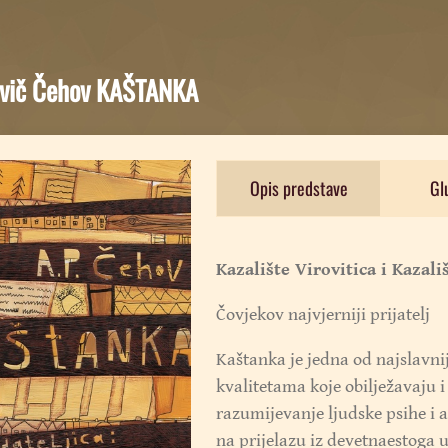
ovič Čehov KAŠTANKA
Opis predstave
Gl
Kazalište Virovitica i Kazali
Čovjekov najvjerniji prijatelj
Kaštanka je jedna od najslavnij
kvalitetama koje obilježavaju 
razumijevanje ljudske psihe i a
na prijelazu iz devetnaestoga u