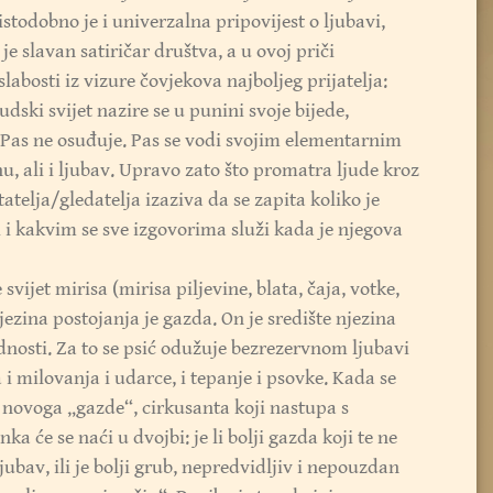
stodobno je i univerzalna pripovijest o ljubavi,
e slavan satiričar društva, a u ovoj priči
labosti iz vizure čovjekova najboljeg prijatelja:
udski svijet nazire se u punini svoje bijede,
. Pas ne osuđuje. Pas se vodi svojim elementarnim
, ali i ljubav. Upravo zato što promatra ljude kroz
atelja/gledatelja izaziva da se zapita koliko je
 i kakvim se sve izgovorima služi kada je njegova
svijet mirisa (mirisa piljevine, blata, čaja, votke,
njezina postojanja je gazda. On je središte njezina
padnosti. Za to se psić odužuje bezrezervnom ljubavi
 i milovanja i udarce, i tepanje i psovke. Kada se
 novoga „gazde“, cirkusanta koji nastupa s
 će se naći u dvojbi: je li bolji gazda koji te ne
ljubav, ili je bolji grub, nepredvidljiv i nepouzdan