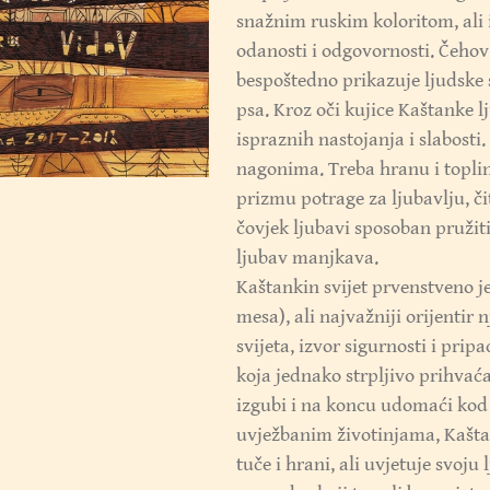
snažnim ruskim koloritom, ali i
odanosti i odgovornosti. Čehov j
bespoštedno prikazuje ljudske s
psa. Kroz oči kujice Kaštanke lj
ispraznih nastojanja i slabosti
nagonima. Treba hranu i toplinu
prizmu potrage za ljubavlju, čit
čovjek ljubavi sposoban pružiti
ljubav manjkava.
Kaštankin svijet prvenstveno je 
mesa), ali najvažniji orijentir 
svijeta, izvor sigurnosti i pri
koja jednako strpljivo prihvaća
izgubi i na koncu udomaći kod
uvježbanim životinjama, Kaštanka
tuče i hrani, ali uvjetuje svoju 